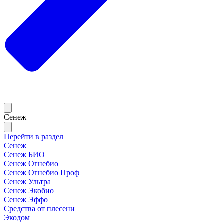
Сенеж
Перейти в раздел
Сенеж
Сенеж БИО
Сенеж Огнебио
Сенеж Огнебио Проф
Сенеж Ультра
Сенеж Экобио
Сенеж Эффо
Средства от плесени
Экодом