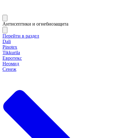
Антисептики и огнебиозащита
Перейти в раздел
Dali
Pinotex
Tikkurila
Евротекс
Неомид
Сенеж