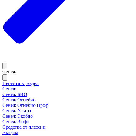
Сенеж
Перейти в раздел
Сенеж
Сенеж БИО
Сенеж Огнебио
Сенеж Огнебио Проф
Сенеж Ультра
Сенеж Экобио
Сенеж Эффо
Средства от плесени
Экодом