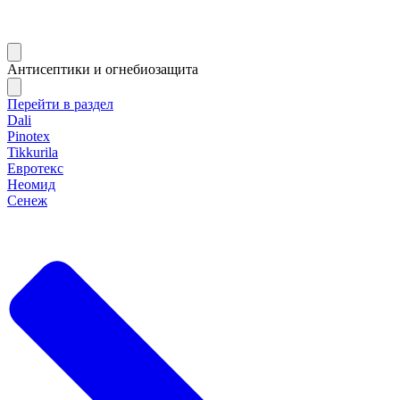
Антисептики и огнебиозащита
Перейти в раздел
Dali
Pinotex
Tikkurila
Евротекс
Неомид
Сенеж