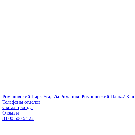
Романовский Парк
Усадьба Романово
Романовский Парк-2
Кап
Телефоны отделов
Схема проезда
Отзывы
8 800 500 54 22