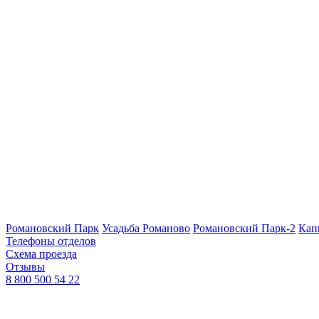
Романовский Парк
Усадьба Романово
Романовский Парк-2
Кап
Телефоны отделов
Схема проезда
Отзывы
8 800 500 54 22