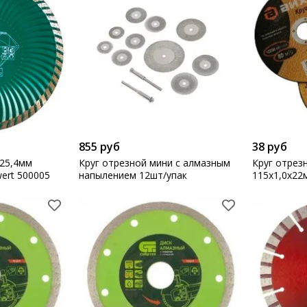
855 руб
38 руб
х25,4мм
Круг отрезной мини с алмазным
Круг отрез
ert 500005
напылением 12шт/упак
115х1,0х22