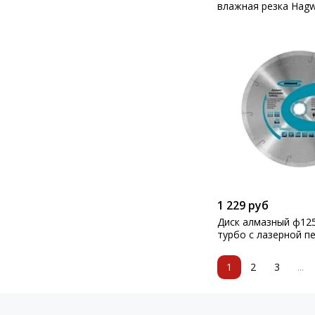
влажная резка Hagw
1 229 руб
Диск алмазный ф12
турбо с лазерной п
сухое резание Gross
1
2
3
...