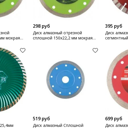
298 руб
395 руб
езной
Диск алмазный отрезной
Диск алмаз
 мм мокрая
сплошной 150х22,2 мм мокрая
сегментный
резка Сибртех
резка Matri
519 руб
699 руб
х25,4мм
Диск алмазный Сплошной
Диск алмаз