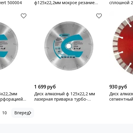
ert 500004
ф125х22,2мм мокрое резание
сплошной 2
Барс
резка Matri
1 699 руб
930 руб
5х22,2мм
Диск алмазный ф 125х22,2 мм
Диск алмаз
ерфорацией
лазерная приварка турбо-
сегментный 2
сегментов сухое резание Gross
резка Matri
10
Вперед