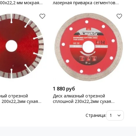
00х22,2 мм мокрая
лазерная приварка сегментов
x Professional
сухое разение Gross
1 880 руб
ный отрезной
Диск алмазный отрезной
00х22,2мм сухая
сплошной 230х22,2мм сухая
x Professional
резка Matrix
Страница: