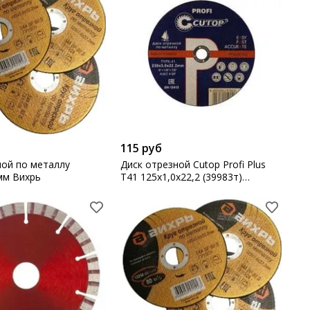
115 руб
ной по металлу
Диск отрезной Cutop Profi Plus
мм Вихрь
T41 125х1,0х22,2 (39983т)
(40003т)