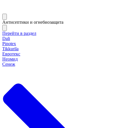
Антисептики и огнебиозащита
Перейти в раздел
Dali
Pinotex
Tikkurila
Евротекс
Неомид
Сенеж