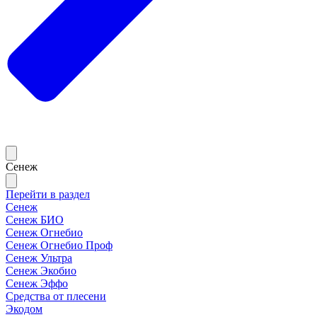
Сенеж
Перейти в раздел
Сенеж
Сенеж БИО
Сенеж Огнебио
Сенеж Огнебио Проф
Сенеж Ультра
Сенеж Экобио
Сенеж Эффо
Средства от плесени
Экодом