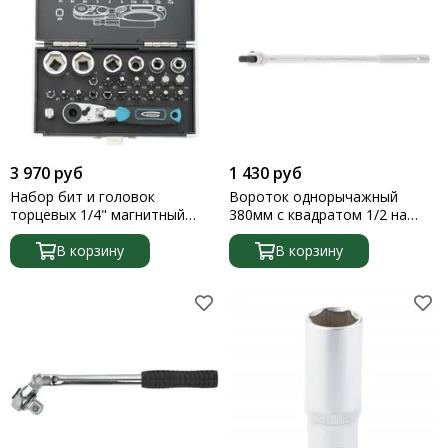
3 970 руб
1 430 руб
Набор бит и головок
Вороток однорычажный
торцевых 1/4" магнитный
380мм с квадратом 1/2 на
адаптер сталь S2 пластик.
шарнире CrV хромированный
кейс 26пр.Gross
В корзину
Matrix
В корзину