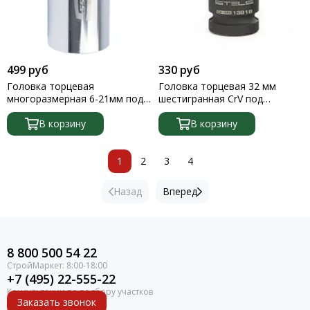
499 руб
330 руб
Головка торцевая
Головка торцевая 32 мм
многоразмерная 6-21мм под
шестигранная CrV под
квадрат 3/8 CrV хромир. Gross
квадрат 1/2 Stels
В корзину
В корзину
1
2
3
4
Назад
Вперед
8 800 500 54 22
+7 (495) 22-555-22
Заказать звонок