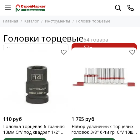
Инструменты
Главная
Каталог
Инструменты
Головки торцевые
Перейти в раздел
Бензоинструмент
Головки торцевые
Электроинструмент
Ручной инструмент
Фильтр товаров
Измерительный инструмент
Разметочный инструмент
Малярные инструменты
Наборы инструментов
Хранение инструментов
Стремянки и лестницы
Для триммеров
Тачки
Носилки
110 руб
1 795 руб
Защитные принадлежности
Головка торцевая 6-гранная
Набор удлиненных торцевых
Инструмент для металлообработки
13мм CrV под квадрат 1/2"
головок 3/8" 6-ти гр. CrV 10шт.
Stels
8-19мм Matrix
Принадлежности для сварки