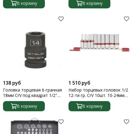
В корзину
В корзину
Перчатки
Плиткорезы
Бруски для шлифования
Ведра строительные
Головки торцевые
Шприц плунжерный
Изоленты
Лебедки
Сетка абразивная
Трос для прочистки труб
Таль цепная
138 руб
1 510 руб
Шлифовальная шкурка
Головка торцевая 6-гранная
Набор торцевых головок 1/2
Тазы строительные
18мм CrV под квадрат 1/2"
12-ти гр. CrV 10шт. 10-24мм
Канистры технические
Stels
Matrix
Цепи
В корзину
В корзину