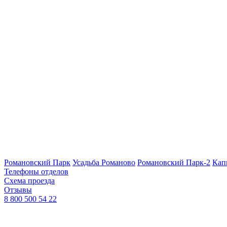
Романовский Парк
Усадьба Романово
Романовский Парк-2
Кап
Телефоны отделов
Схема проезда
Отзывы
8 800 500 54 22