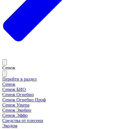
Сенеж
Перейти в раздел
Сенеж
Сенеж БИО
Сенеж Огнебио
Сенеж Огнебио Проф
Сенеж Ультра
Сенеж Экобио
Сенеж Эффо
Средства от плесени
Экодом