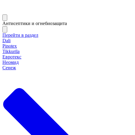
Антисептики и огнебиозащита
Перейти в раздел
Dali
Pinotex
Tikkurila
Евротекс
Неомид
Сенеж