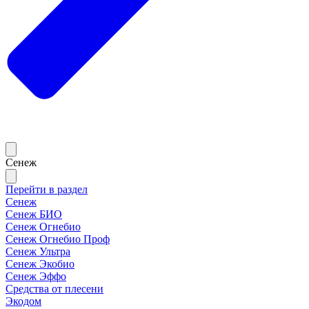
Сенеж
Перейти в раздел
Сенеж
Сенеж БИО
Сенеж Огнебио
Сенеж Огнебио Проф
Сенеж Ультра
Сенеж Экобио
Сенеж Эффо
Средства от плесени
Экодом