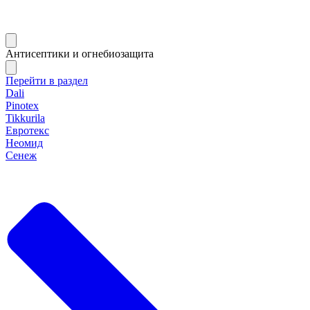
Антисептики и огнебиозащита
Перейти в раздел
Dali
Pinotex
Tikkurila
Евротекс
Неомид
Сенеж