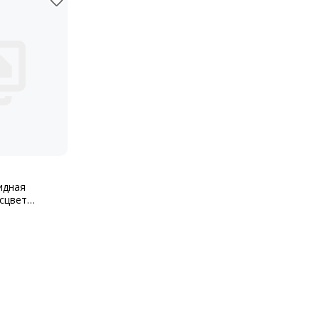
идная
сцвет
ая 0,9кг