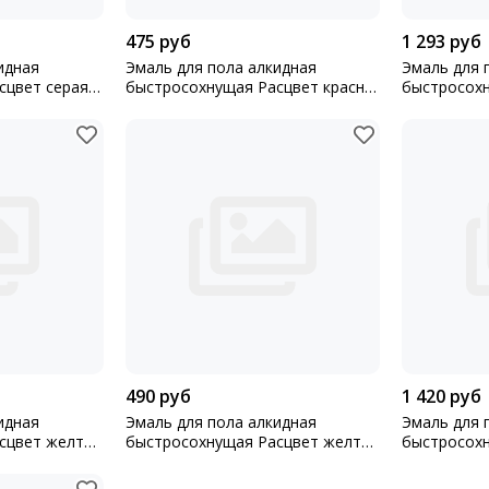
475 руб
1 293 руб
идная
Эмаль для пола алкидная
Эмаль для 
т серая
быстросохнущая Расцвет красно-
быстросохн
коричневая 0,9кг
коричневая
490 руб
1 420 руб
идная
Эмаль для пола алкидная
Эмаль для 
сцвет желто-
быстросохнущая Расцвет желто-
быстросох
коричневая 0,9кг
золотисто-