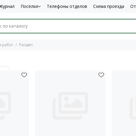
Журнал
Посёлки
Телефоны отделов
Схема проезда
От
х работ
Расцвет