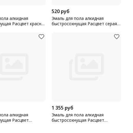
520 руб
пола алкидная
Эмаль для пола алкидная
ущая Расцвет красно-
быстросохнущая Расцвет серая
 2,7кг
0,9кг
1 355 руб
пола алкидная
Эмаль для пола алкидная
нущая Расцвет
быстросохнущая Расцвет
коричневая 2,7кг
золотистая 2,7кг