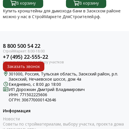
В корзину
В корзину
Мочалки, щетки
Купить кронштейны для дымохода бани в Заокском районе
Моющие средства для бани
можно у нас в СтройМаркете ДляСтроителей.рф.
Наличники
Панели теплоизоляционные
Печи
Печное литье
8 800 500 54 22
Посуда чугунная
Светильники
+7 (495) 22-555-22
Совки и кочерги
Заказать звонок
Соляная плитка
301000, Россия, Тульская область, Заокский район, р.п.
Сухие смеси
Заокский, Нечаевское шоссе, дом 4а
Воск для сауны
Ежедневно, с 8:00 до 18:00
Термометры
ИП Дорожкин Дмитрий Владимирович
ИНН: 771502225606
Уплотнители кровельные
ОГРН: 306770000142646
Фольга для бани
Форточки банные
Информация
Часы
Новости
Шапки, рукавицы, коврики
Советы по стройматериалам, выбору участка, проекта дома