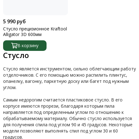
Топоры
Трансформеры
Труборезы
5 990 руб
Шило
Стусло прецизионное Kraftool
Щипцы
Alligator 3D 600мм
Щетки
В корзину
Стусло
Стусло является инструментом, сильно облегчающим работу
отделочников. С его помощью можно распилить плинтус,
опанелку, вагонку, паркетную доску или багет под нужным
углом.
Самым недорогим считается пластиковое стусло. В его
корпусе имеются прорези, благодаря которым пила
направляется под определенным углом по отношению к
обрабатываемому материалу. Обычно стусло используется
для получения спила под углом 90 и 45 градусов. Некоторые
модели позволяют выполнять спил под углом 30 и 60
градусов.