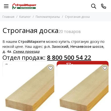
Пиломатериалы
Главная
Каталог
Пиломатериалы
Строганая доска
Перейти в раздел
Террасная доска
Строганая доска
Фанера
Плиты OSB (ОСП)
В нашем
СтройМаркете
можно купить строганую доску по
ДВП
низкой цене. Наш адрес:
р.п. Заокский, Нечаевское шоссе,
Деревянные двери
д. 4а
.
Схема проезда
Отдел продаж:
8 800 500 54 22
Балясины
Блок-Хаус
Фильтр товаров
Бруски
Вагонка
Галтель
Евровагонка
Заглушки
Имитация бруса
Колонны
Лестничные столбы