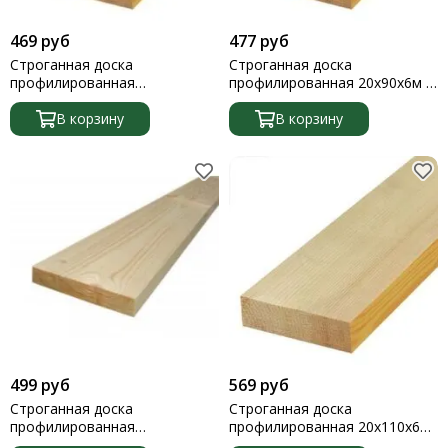
Мебельные щиты
469 руб
477 руб
Нагели
Строганная доска
Строганная доска
Наличники
профилированная
профилированная 20х90х6м 1
Нащельники
20х115(120)х5м 1 штука
штука
Плинтус
В корзину
В корзину
Площадки
Подоконники
Подступенок
Половая доска
Полок
Поручни
Раскладки
Рамы
Строганая доска
Ступени
Тетива
499 руб
569 руб
Уголки
Строганная доска
Строганная доска
Шкант
профилированная
профилированная 20х110х6м
20х115(120)х5,5м 1 штука
1 штука