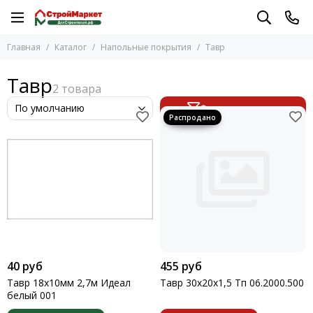
Напольные покрытия
Главная
Каталог
Напольные покрытия
Тавр
Перейти в раздел
Линолеум
Тавр
Плинтуса
Профили
Фильтр товаров
Раскладка под плитку
Двутавры
Маяки
Молдинги
Планки
Пороги
Тавр
Трубы
Швеллеры
40 руб
455 руб
Уголки
Тавр 18х10мм 2,7м Идеал
Тавр 30х20х1,5 Тп 06.2000.500
белый 001