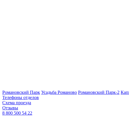
Романовский Парк
Усадьба Романово
Романовский Парк-2
Кап
Телефоны отделов
Схема проезда
Отзывы
8 800 500 54 22