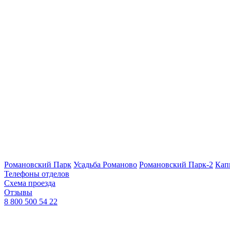
Романовский Парк
Усадьба Романово
Романовский Парк-2
Кап
Телефоны отделов
Схема проезда
Отзывы
8 800 500 54 22