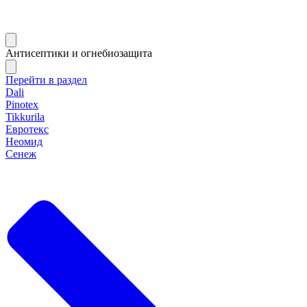
Антисептики и огнебиозащита
Перейти в раздел
Dali
Pinotex
Tikkurila
Евротекс
Неомид
Сенеж