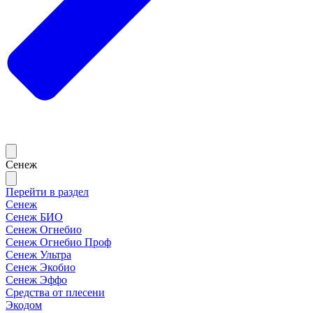
Сенеж
Перейти в раздел
Сенеж
Сенеж БИО
Сенеж Огнебио
Сенеж Огнебио Проф
Сенеж Ультра
Сенеж Экобио
Сенеж Эффо
Средства от плесени
Экодом