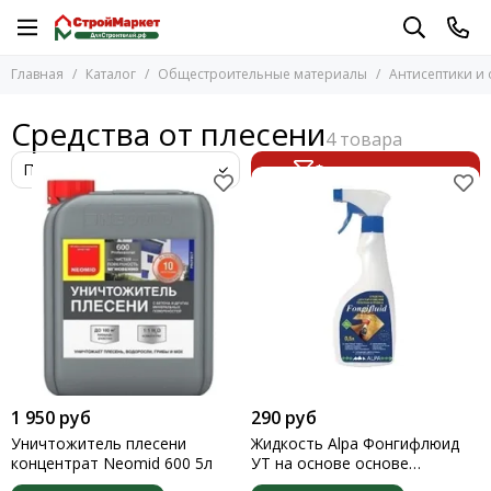
Общестроительные материалы
Антисептики и огнебиозащита
Главная
Каталог
Общестроительные материалы
Антисептики и
Перейти в раздел
Перейти в раздел
Антисептики и огнебиозащита
Dali
Средства от плесени
Pinotex
Арматура стеклопластиковая
Tikkurila
Блоки
Фильтр товаров
Евротекс
Бордюры и тротуарная плитка
Неомид
Винтовые сваи
Сенеж
Кирпич
Средства от плесени
Колпаки на столбы
Экодом
Клеи
Антисептики разное
Песок и щебень
Плиты ЦСП
Противоморозные добавки
1 950 руб
290 руб
Уничтожитель плесени
Жидкость Alpa Фонгифлюид
концентрат Neomid 600 5л
УТ на основе основе
противогрибковых и