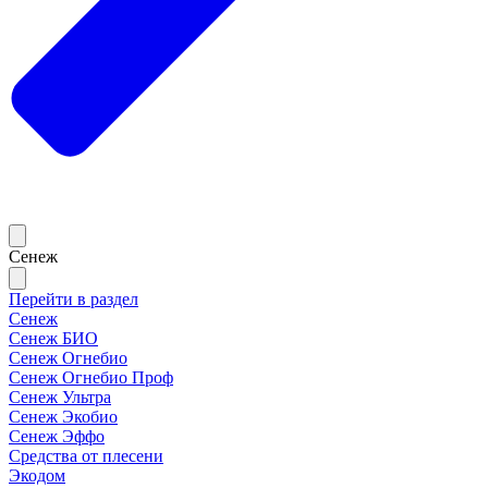
Сенеж
Перейти в раздел
Сенеж
Сенеж БИО
Сенеж Огнебио
Сенеж Огнебио Проф
Сенеж Ультра
Сенеж Экобио
Сенеж Эффо
Средства от плесени
Экодом