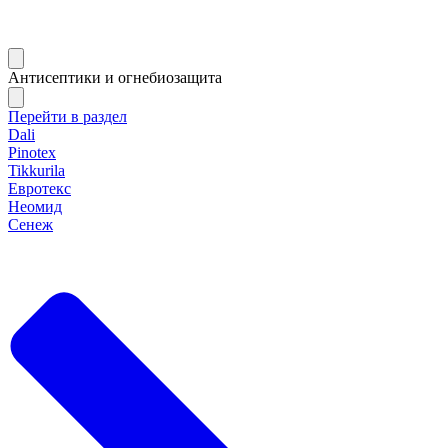
Антисептики и огнебиозащита
Перейти в раздел
Dali
Pinotex
Tikkurila
Евротекс
Неомид
Сенеж