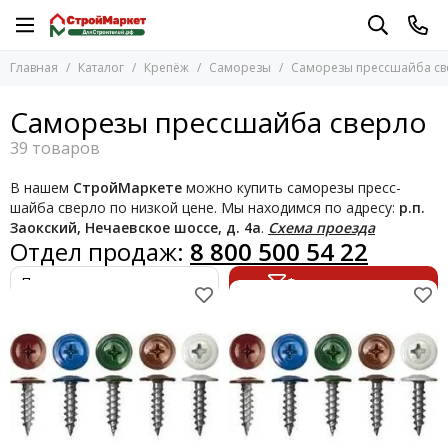
Крепёж
Саморезы
Главная
Каталог
Крепёж
Саморезы
Саморезы прессшайба св
Перейти в раздел
Перейти в раздел
Анкерные болты
Саморезы черные
Саморезы прессшайба сверло
Болты, винты
Саморезы желтые PZ
Вертлюги
Саморезы желтые
Гайки
Саморезы желтые PH
В нашем
СтройМаркете
можно купить саморезы пресс-
Гвоздевые пластины
Саморезы оконные
шайба сверло по низкой цене. Мы находимся по адресу:
р.п.
Гвозди
Саморезы прессшайба сверло
Заокский, Нечаевское шоссе, д. 4а
.
Схема проезда
Отдел продаж:
8 800 500 54 22
Гроверы
Саморезы прессшайба
Дюбели, дюбель-гвозди
Саморезы с цилиндрической головокй
Фильтр товаров
Дюбель-хомуты
Саморезы двухзаходные
Зажимы
Кровельные саморезы
Заклепки
Саморезы для паркета
Карабины пожарные
Клинья для плитки
Коуши
Крепеж для вагонки