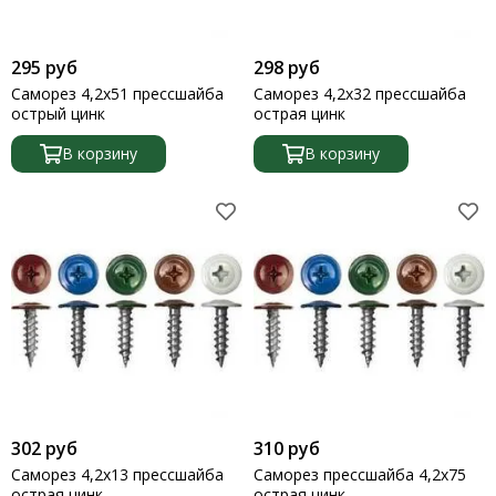
Крепление балок
Крестики
295 руб
298 руб
Кровельные саморезы
Саморез 4,2х51 прессшайба
Саморез 4,2х32 прессшайба
Кронштейны
острый цинк
острая цинк
Крюки
Лифты регулировочные (домкраты)
В корзину
В корзину
Мебельные болты
Нагель березовый
Опора скользящая
Перфоленты
Петли
Пластины
Потолочные опоры
Подвесы
Проушины
Рамники
Саморезы
302 руб
310 руб
Скобы
Саморез 4,2х13 прессшайба
Саморез прессшайба 4,2х75
острая цинк
острая цинк