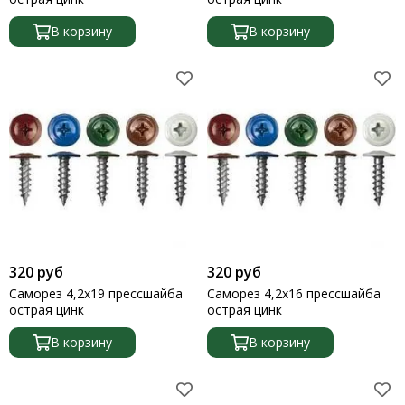
Талрепы
Тросы
В корзину
В корзину
Уголки крепежные
Уплотнители
Фиксаторы
Хомуты
Шайбы
Шнуры, канаты, стропы
Шпильки резьбовые
Шплинты
Шурупы
Цепи
320 руб
320 руб
Саморез 4,2х19 прессшайба
Саморез 4,2х16 прессшайба
острая цинк
острая цинк
В корзину
В корзину