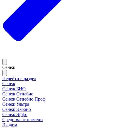
Сенеж
Перейти в раздел
Сенеж
Сенеж БИО
Сенеж Огнебио
Сенеж Огнебио Проф
Сенеж Ультра
Сенеж Экобио
Сенеж Эффо
Средства от плесени
Экодом