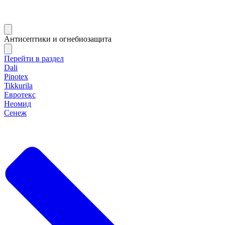
Антисептики и огнебиозащита
Перейти в раздел
Dali
Pinotex
Tikkurila
Евротекс
Неомид
Сенеж