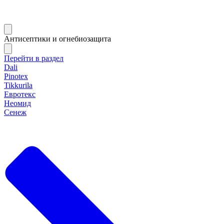
Антисептики и огнебиозащита
Перейти в раздел
Dali
Pinotex
Tikkurila
Евротекс
Неомид
Сенеж