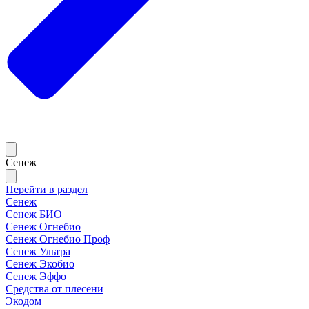
Сенеж
Перейти в раздел
Сенеж
Сенеж БИО
Сенеж Огнебио
Сенеж Огнебио Проф
Сенеж Ультра
Сенеж Экобио
Сенеж Эффо
Средства от плесени
Экодом