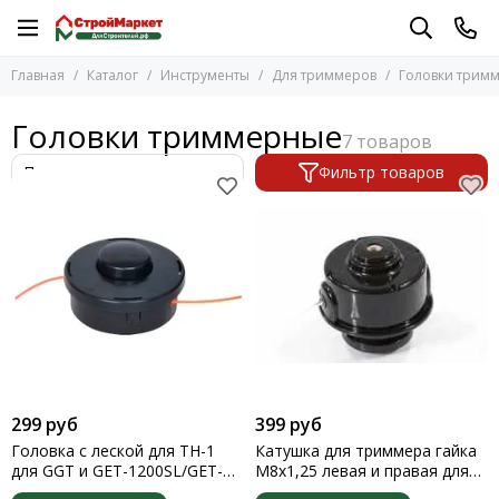
Инструменты
Для триммеров
Главная
Каталог
Инструменты
Для триммеров
Головки трим
Перейти в раздел
Перейти в раздел
Бензоинструмент
Лески
Головки триммерные
Электроинструмент
Головки триммерные
Ручной инструмент
Катушки
Фильтр товаров
Измерительный инструмент
Ножи
Разметочный инструмент
Ремни
Малярные инструменты
Наборы инструментов
Хранение инструментов
Стремянки и лестницы
Для триммеров
Тачки
Носилки
299 руб
399 руб
Защитные принадлежности
Головка с леской для ТН-1
Катушка для триммера гайка
Инструмент для металлообработки
для GGT и GET-1200SL/GET-
М8х1,25 левая и правая для
1500SL
Homelite Ryobi Alpina Castor
Принадлежности для сварки