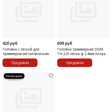
420 руб
699 руб
Головка с леской для
Головка триммерная DGM
триммеров металлическая
ТН-225 леска ф 2.4мм полуавт
паук для GGT GET-1200-20
блистер
Предзаказ
Предзаказ