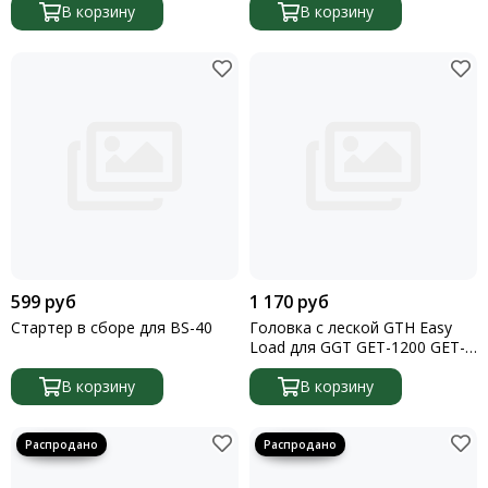
В корзину
Denzel
В корзину
Перчатки
Плиткорезы
Бруски для шлифования
Ведра строительные
Головки торцевые
Шприц плунжерный
Изоленты
Лебедки
Сетка абразивная
Трос для прочистки труб
Таль цепная
599 руб
1 170 руб
Шлифовальная шкурка
Стартер в сборе для BS-40
Головка с леской GTH Easy
Тазы строительные
Load для GGT GET-1200 GET-
Канистры технические
1500 GET-1700
Цепи
В корзину
В корзину