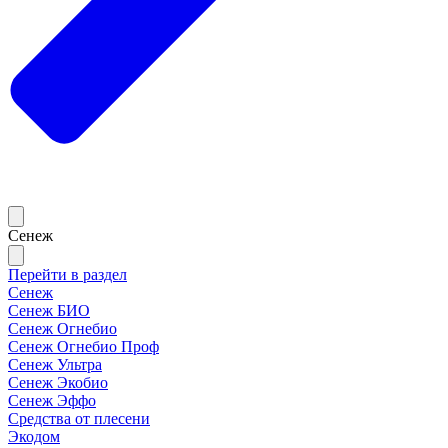
Сенеж
Перейти в раздел
Сенеж
Сенеж БИО
Сенеж Огнебио
Сенеж Огнебио Проф
Сенеж Ультра
Сенеж Экобио
Сенеж Эффо
Средства от плесени
Экодом