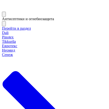
Антисептики и огнебиозащита
Перейти в раздел
Dali
Pinotex
Tikkurila
Евротекс
Неомид
Сенеж