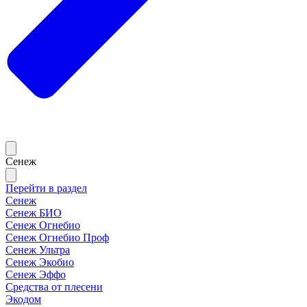
Сенеж
Перейти в раздел
Сенеж
Сенеж БИО
Сенеж Огнебио
Сенеж Огнебио Проф
Сенеж Ультра
Сенеж Экобио
Сенеж Эффо
Средства от плесени
Экодом