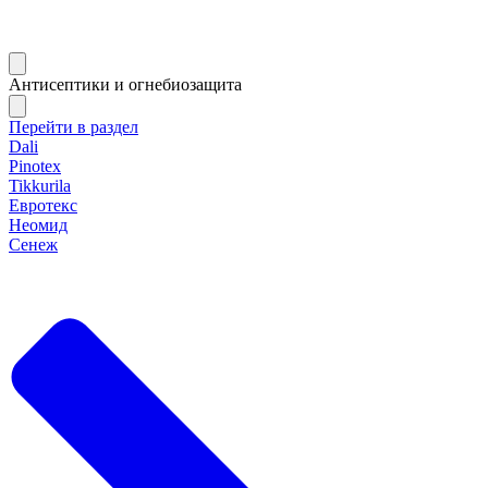
Антисептики и огнебиозащита
Перейти в раздел
Dali
Pinotex
Tikkurila
Евротекс
Неомид
Сенеж