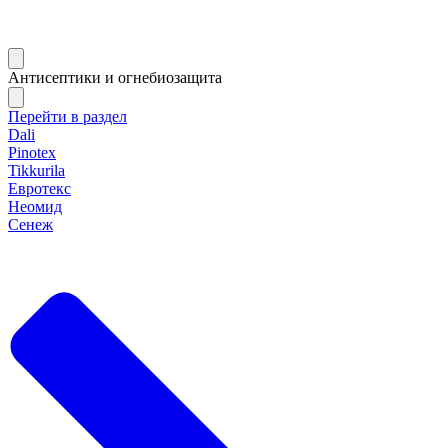
Антисептики и огнебиозащита
Перейти в раздел
Dali
Pinotex
Tikkurila
Евротекс
Неомид
Сенеж