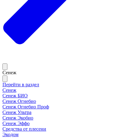
Сенеж
Перейти в раздел
Сенеж
Сенеж БИО
Сенеж Огнебио
Сенеж Огнебио Проф
Сенеж Ультра
Сенеж Экобио
Сенеж Эффо
Средства от плесени
Экодом