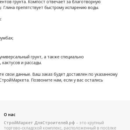
ентов грунта. Компост отвечает за благотворную
у. Глина препятствует быстрому испарению воды.
:
лумбах;
 универсальный грунт, а также специально
 кактусов и рассады.
те свои данные. Ваш заказ будет доставлен по указанному
СтройМаркета. Позвоните нам, если у вас остались
О нас
СтройМаркет ДляСтроителей.рф
– это крупный
торгово-складской комплекс, расположенный в посёлке