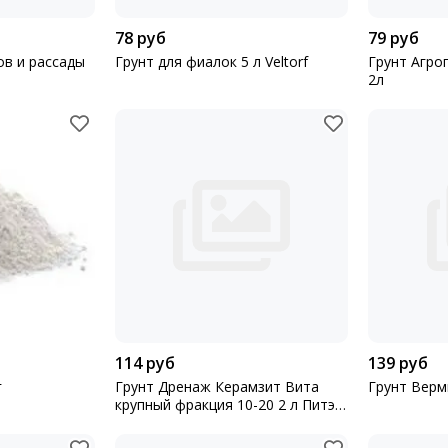
78 руб
79 руб
ов и рассады
Грунт для фиалок 5 л Veltorf
Грунт Агро
2л
114 руб
139 руб
г
Грунт Дренаж Керамзит Вита
Грунт Верми
крупный фракция 10-20 2 л Питэр
Пит