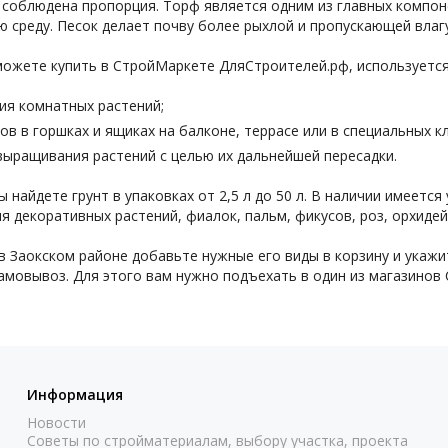
соблюдена пропорция. Торф является одним из главных компон
 среду. Песок делает почву более рыхлой и пропускающей влаг
можете купить в СтройМаркете ДляСтроителей.рф, используется
ия комнатных растений;
ов в горшках и ящиках на балконе, террасе или в специальных к
выращивания растений с целью их дальнейшей пересадки.
 найдете грунт в упаковках от 2,5 л до 50 л. В наличии имеется
 декоративных растений, фиалок, пальм, фикусов, роз, орхидей,
 в Заокском районе добавьте нужные его виды в корзину и укажи
амовывоз. Для этого вам нужно подъехать в один из магазинов 
Информация
Новости
Советы по стройматериалам, выбору участка, проекта