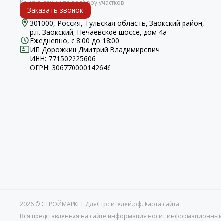
Заказать звонок
301000, Россия, Тульская область, Заокский район,
р.п. Заокский, Нечаевское шоссе, дом 4а
Ежедневно, с 8:00 до 18:00
ИП Дорожкин Дмитрий Владимирович
ИНН: 771502225606
ОГРН: 306770000142646
2026 © СТРОЙМАРКЕТ ДляСтроителей.рф.
Карта сайта
Вся представленная на сайте информация носит информационный ха