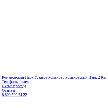
Романовский Парк
Усадьба Романово
Романовский Парк-2
Кап
Телефоны отделов
Схема проезда
Отзывы
8 800 500 54 22