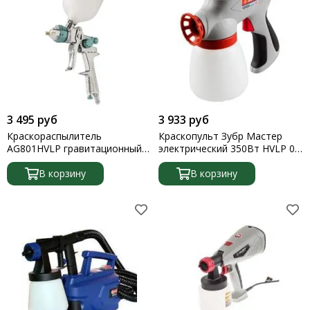
3 495 руб
3 933 руб
Краскораспылитель
Краскопульт Зубр Мастер
AG801HVLP гравитационный
электрический 350Вт HVLP 0.8
сопло 1,5мм и 1,8мм Stels
л краскоперенос 0-800 мл/мин
В корзину
вязкость краски 60 DIN/сек
В корзину
сопло 1.8мм