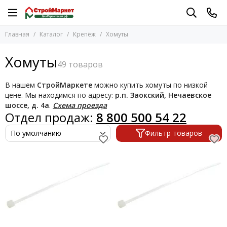
Крепёж
Главная
Каталог
Крепёж
Хомуты
Перейти в раздел
Анкерные болты
Хомуты
Болты, винты
Вертлюги
В нашем
СтройМаркете
можно купить хомуты по низкой
Гайки
цене. Мы находимся по адресу:
р.п. Заокский, Нечаевское
Гвоздевые пластины
шоссе, д. 4а
.
Схема проезда
Отдел продаж:
8 800 500 54 22
Гвозди
Гроверы
Фильтр товаров
Дюбели, дюбель-гвозди
Дюбель-хомуты
Зажимы
Заклепки
Карабины пожарные
Клинья для плитки
Коуши
Крепеж для вагонки