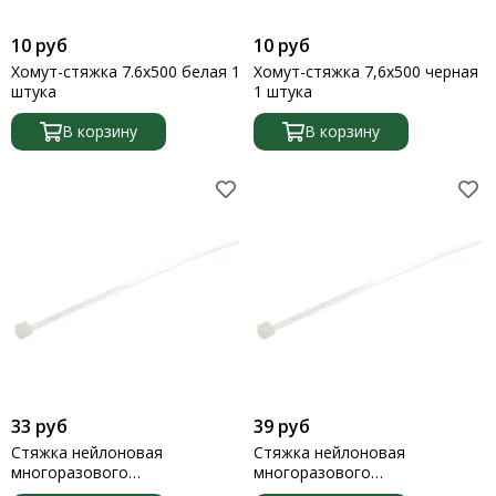
Крепление балок
10 руб
10 руб
Крестики
Хомут-стяжка 7.6х500 белая 1
Хомут-стяжка 7,6х500 черная
Кровельные саморезы
штука
1 штука
Кронштейны
Крюки
В корзину
В корзину
Лифты регулировочные (домкраты)
Мебельные болты
Нагель березовый
Опора скользящая
Перфоленты
Петли
Пластины
Потолочные опоры
Подвесы
Проушины
Рамники
33 руб
39 руб
Саморезы
Стяжка нейлоновая
Стяжка нейлоновая
Скобы
многоразового
многоразового
использования длиной
использования длиной