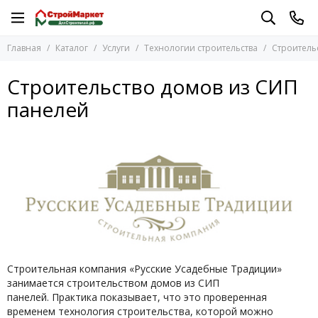
Услуги
Технологии строительства
Главная
Каталог
Услуги
Технологии строительства
Строитель
Перейти в раздел
Перейти в раздел
Строительные услуги
Строительство домов из бруса и бревна
Строительство домов из СИП
Строительство домов
Строительство каркасных домов
панелей
Технологии строительства
Строительство домов из СИП панелей
Строительство каменных домов
Дизайн интерьера
Строительство бани
Строительная компания «Русские Усадебные Традиции»
занимается строительством домов из СИП
панелей.
Практика показывает, что это проверенная
временем технология строительства, которой можно