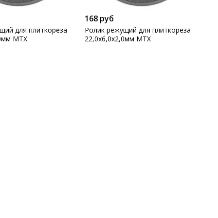
168 руб
щий для плиткореза
Ролик режущий для плиткореза
,0мм MTX
22,0х6,0х2,0мм MTX