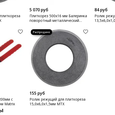
5 070 руб
84 руб
 плиткореза
Плиткорез 500х16 мм Балеринка
Ролик режу
X
поворотный металлический
13,5х6,0х1
угольник MTX
155 руб
200мм с
Ролик режущий для плиткореза
м Matrix
15,0х6,0х1,5мм MTX
ы