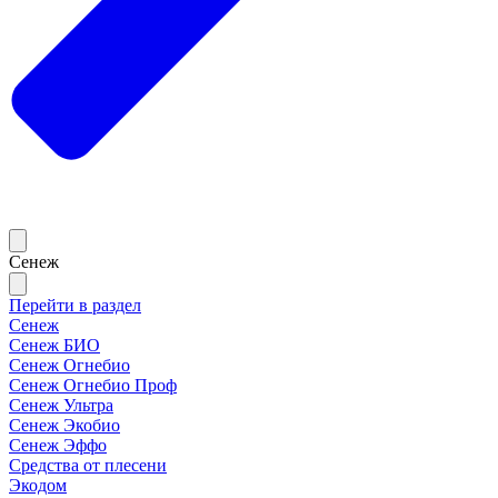
Сенеж
Перейти в раздел
Сенеж
Сенеж БИО
Сенеж Огнебио
Сенеж Огнебио Проф
Сенеж Ультра
Сенеж Экобио
Сенеж Эффо
Средства от плесени
Экодом