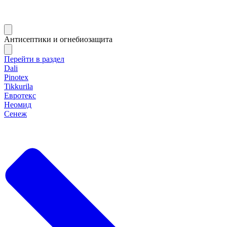
Антисептики и огнебиозащита
Перейти в раздел
Dali
Pinotex
Tikkurila
Евротекс
Неомид
Сенеж