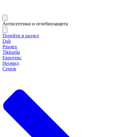
Антисептики и огнебиозащита
Перейти в раздел
Dali
Pinotex
Tikkurila
Евротекс
Неомид
Сенеж