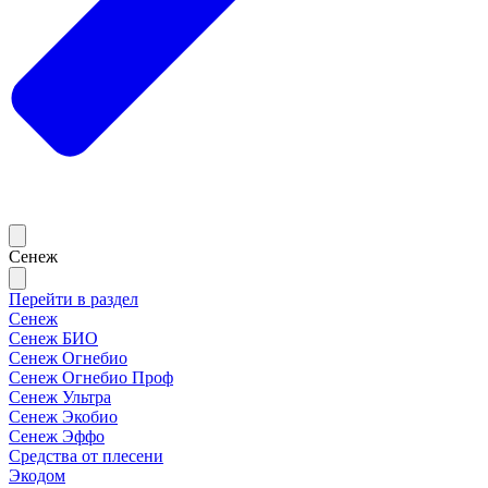
Сенеж
Перейти в раздел
Сенеж
Сенеж БИО
Сенеж Огнебио
Сенеж Огнебио Проф
Сенеж Ультра
Сенеж Экобио
Сенеж Эффо
Средства от плесени
Экодом