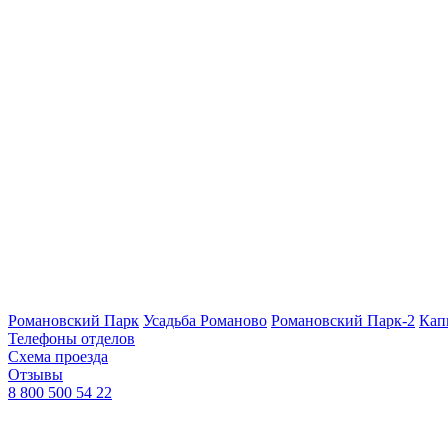
Романовский Парк
Усадьба Романово
Романовский Парк-2
Кап
Телефоны отделов
Схема проезда
Отзывы
8 800 500 54 22