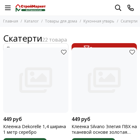
Товары для дома
Кухонная утварь
Главная
Каталог
Товары для дома
Кухонная утварь
Скатерти
Перейти в раздел
Перейти в раздел
Колодцы
Консервация
Скатерти
Интерьер
Кухонные принадлежности
Кухонная утварь
Ножи, ножницы
Фильтр товаров
Посуда
Корпусная мебель
Скатерти
Кухонная техника
449 руб
449 руб
Клеенка Dekorelle 1,4 ширина
Клеенка Silvano Элегия ПВХ на
1 метр серебро
тканевой основе золотая
1,39 ширина 1 метр