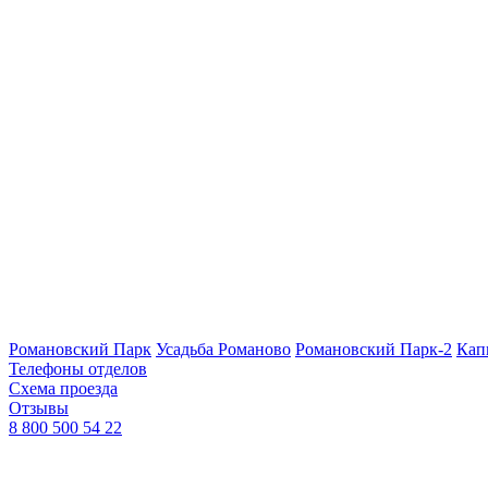
Романовский Парк
Усадьба Романово
Романовский Парк-2
Кап
Телефоны отделов
Схема проезда
Отзывы
8 800 500 54 22