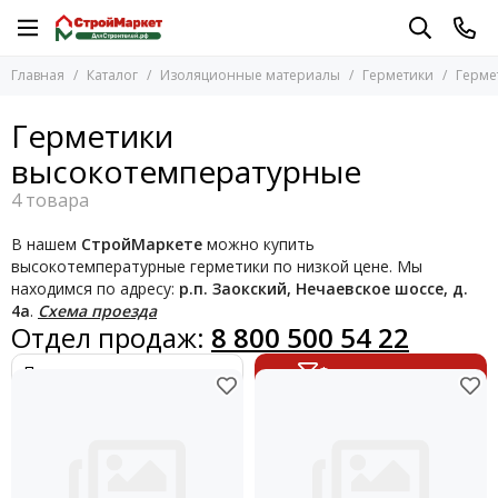
Изоляционные материалы
Герметики
Главная
Каталог
Изоляционные материалы
Герметики
Герме
Перейти в раздел
Перейти в раздел
Геотекстиль
Герметики высокотемпературные
Герметики
Герметики
Герметики для бетона и камня
высокотемпературные
Герметики для дерева
Гидроизоляция
Герметики кровельные
Мембраны Planter
Герметики силиконакриловые
Пароизоляционные пленки
В нашем
СтройМаркете
можно купить
Герметики силиконовые
Пены монтажные
высокотемпературные герметики по низкой цене. Мы
Герметики-затирки
Сэндвич-панели
находимся по адресу:
р.п. Заокский, Нечаевское шоссе, д.
Замазка оконная
Термозащитные панели
4а
.
Схема проезда
Отдел продаж:
8 800 500 54 22
Лента битумная
Утеплители
Пистолеты для герметиков
Уплотнитель для окон и дверей
Фильтр товаров