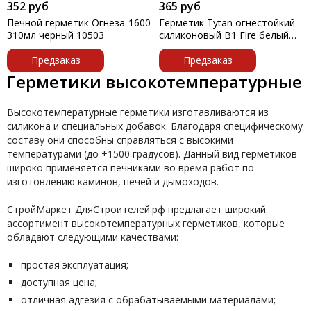
352 руб
365 руб
Печной герметик Огнеза-1600
Герметик Tytan огнестойкий
310мл черный 10503
силиконовый B1 Fire белый
310мл 59918 УТ
Предзаказ
Предзаказ
Герметики высокотемпературные
Высокотемпературные герметики изготавливаются из
силикона и специальных добавок. Благодаря специфическому
составу они способны справляться с высокими
температурами (до +1500 градусов). Данный вид герметиков
широко применяется печниками во время работ по
изготовлению каминов, печей и дымоходов.
СтройМаркет ДляСтроителей.рф предлагает широкий
ассортимент высокотемпературных герметиков, которые
обладают следующими качествами:
простая эксплуатация;
доступная цена;
отличная адгезия с обрабатываемыми материалами;