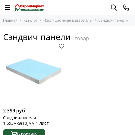
Изоляционные материалы
Главная
Каталог
Изоляционные материалы
Сэндвич-панели
Перейти в раздел
Геотекстиль
Сэндвич-панели
Герметики
Гидроизоляция
Мембраны Planter
Пароизоляционные пленки
Пены монтажные
Сэндвич-панели
Термозащитные панели
Утеплители
Уплотнитель для окон и дверей
2 399 руб
Сэндвич-панели
1,5х3мх9(10)мм 1 лист
В корзину