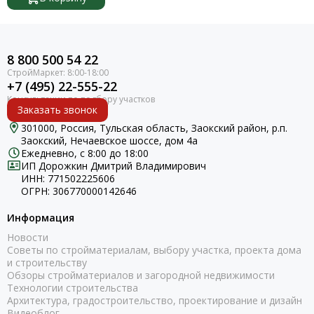
Реле давления
Счётчики воды
Теплоносители
8 800 500 54 22
Теплые полы
Хомуты
+7 (495) 22-555-22
Фитинги для труб
Заказать звонок
Электрокотлы
301000, Россия, Тульская область, Заокский район, р.п.
Насосы
Заокский, Нечаевское шоссе, дом 4а
Шланги
Ежедневно, с 8:00 до 18:00
Радиаторы
ИП Дорожкин Дмитрий Владимирович
ИНН: 771502225606
Инструменты
ОГРН: 306770000142646
Информация
Новости
Советы по стройматериалам, выбору участка, проекта дома
и строительству
Обзоры стройматериалов и загородной недвижимости
Технологии строительства
Архитектура, градостроительство, проектирование и дизайн
Видеоблог