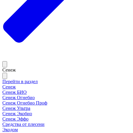
Сенеж
Перейти в раздел
Сенеж
Сенеж БИО
Сенеж Огнебио
Сенеж Огнебио Проф
Сенеж Ультра
Сенеж Экобио
Сенеж Эффо
Средства от плесени
Экодом