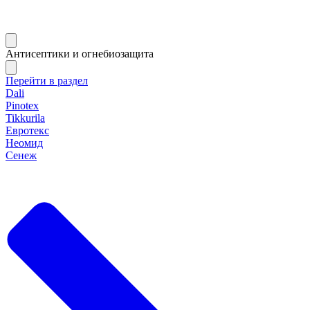
Антисептики и огнебиозащита
Перейти в раздел
Dali
Pinotex
Tikkurila
Евротекс
Неомид
Сенеж