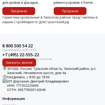
для кровли и фасадов
ремонта кровли Х-treme
водосток прозрачный 310мл
прозрач Tytan Professional
Предзаказ
310мл
Предзаказ
Герметики кровельные в Заокском районе представлены в
нашем СтройМаркете ДляСтроителей.рф.
8 800 500 54 22
+7 (495) 22-555-22
Заказать звонок
301000, Россия, Тульская область, Заокский район, р.п.
Заокский, Нечаевское шоссе, дом 4а
Ежедневно, с 8:00 до 18:00
ИП Дорожкин Дмитрий Владимирович
ИНН: 771502225606
ОГРН: 306770000142646
Информация