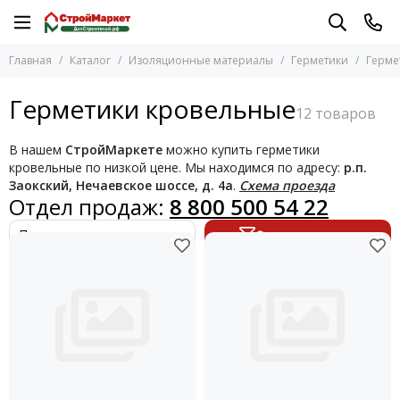
Изоляционные материалы
Герметики
Главная
Каталог
Изоляционные материалы
Герметики
Герме
Перейти в раздел
Перейти в раздел
Геотекстиль
Герметики высокотемпературные
Герметики кровельные
Герметики
Герметики для бетона и камня
Герметики для дерева
Гидроизоляция
В нашем
СтройМаркете
можно купить герметики
Герметики кровельные
Мембраны Planter
кровельные по низкой цене. Мы находимся по адресу:
р.п.
Герметики силиконакриловые
Пароизоляционные пленки
Заокский, Нечаевское шоссе, д. 4а
.
Схема проезда
Отдел продаж:
8 800 500 54 22
Герметики силиконовые
Пены монтажные
Герметики-затирки
Сэндвич-панели
Фильтр товаров
Замазка оконная
Термозащитные панели
Лента битумная
Утеплители
Пистолеты для герметиков
Уплотнитель для окон и дверей