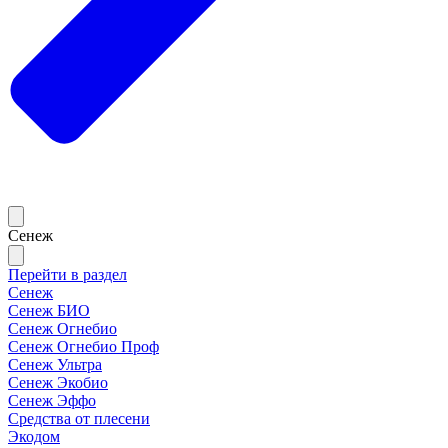
Сенеж
Перейти в раздел
Сенеж
Сенеж БИО
Сенеж Огнебио
Сенеж Огнебио Проф
Сенеж Ультра
Сенеж Экобио
Сенеж Эффо
Средства от плесени
Экодом