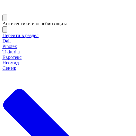
Антисептики и огнебиозащита
Перейти в раздел
Dali
Pinotex
Tikkurila
Евротекс
Неомид
Сенеж