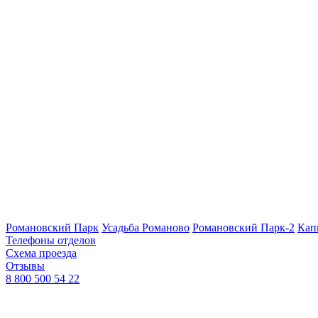
Романовский Парк
Усадьба Романово
Романовский Парк-2
Кап
Телефоны отделов
Схема проезда
Отзывы
8 800 500 54 22