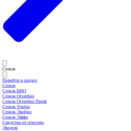
Сенеж
Перейти в раздел
Сенеж
Сенеж БИО
Сенеж Огнебио
Сенеж Огнебио Проф
Сенеж Ультра
Сенеж Экобио
Сенеж Эффо
Средства от плесени
Экодом