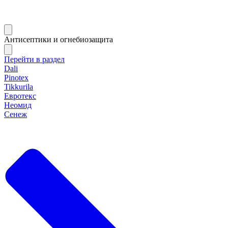
Антисептики и огнебиозащита
Перейти в раздел
Dali
Pinotex
Tikkurila
Евротекс
Неомид
Сенеж