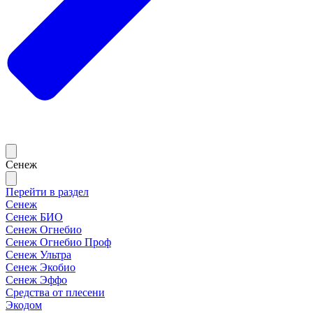
Сенеж
Перейти в раздел
Сенеж
Сенеж БИО
Сенеж Огнебио
Сенеж Огнебио Проф
Сенеж Ультра
Сенеж Экобио
Сенеж Эффо
Средства от плесени
Экодом