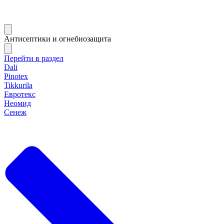
Антисептики и огнебиозащита
Перейти в раздел
Dali
Pinotex
Tikkurila
Евротекс
Неомид
Сенеж