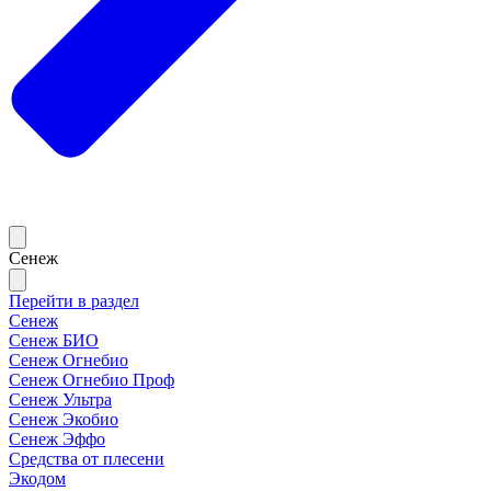
Сенеж
Перейти в раздел
Сенеж
Сенеж БИО
Сенеж Огнебио
Сенеж Огнебио Проф
Сенеж Ультра
Сенеж Экобио
Сенеж Эффо
Средства от плесени
Экодом