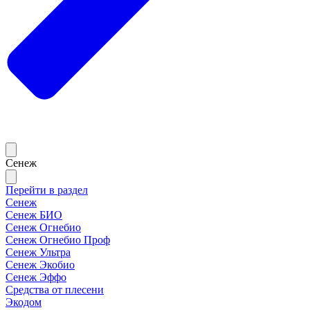
Сенеж
Перейти в раздел
Сенеж
Сенеж БИО
Сенеж Огнебио
Сенеж Огнебио Проф
Сенеж Ультра
Сенеж Экобио
Сенеж Эффо
Средства от плесени
Экодом