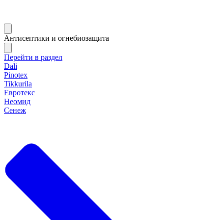
Антисептики и огнебиозащита
Перейти в раздел
Dali
Pinotex
Tikkurila
Евротекс
Неомид
Сенеж