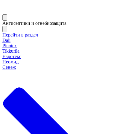
Антисептики и огнебиозащита
Перейти в раздел
Dali
Pinotex
Tikkurila
Евротекс
Неомид
Сенеж