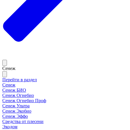
Сенеж
Перейти в раздел
Сенеж
Сенеж БИО
Сенеж Огнебио
Сенеж Огнебио Проф
Сенеж Ультра
Сенеж Экобио
Сенеж Эффо
Средства от плесени
Экодом